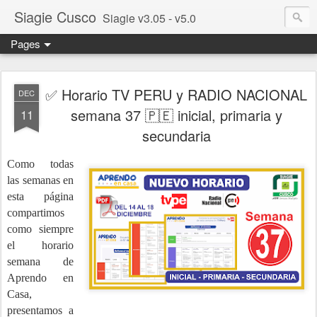
Siagie Cusco
Siagie v3.05 - v5.0
Pages
✅ Horario TV PERU y RADIO NACIONAL
DEC
semana 37 🇵🇪 inicial, primaria y
11
secundaria
Como todas
las semanas en
esta página
comp
artimos
como siempre
el horario
semana de
Aprendo en
Casa,
presentamos a