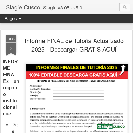
Siagie Cusco
Siagie v3.05 - v5.0
Pages
Informe FINAL de Tutoria Actualizado
DEC
3
2025 - Descargar GRATIS AQUÍ
INFOR
ME
FINAL:
Es un
registr
o
institu
cional
que:
Dej
a