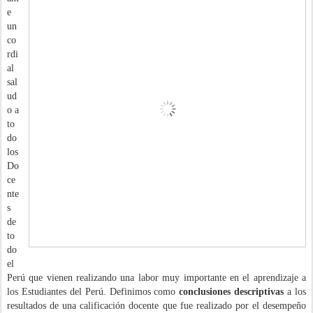
e
un
co
rdi
al
sal
ud
o a
to
do
los
Do
ce
nte
s
de
to
do
el
Perú que vienen realizando una labor muy importante en el aprendizaje a
los Estudiantes del Perú.
Definimos como
conclusiones descriptivas
a los
resultados de una calificación docente que fue realizado por el desempeño