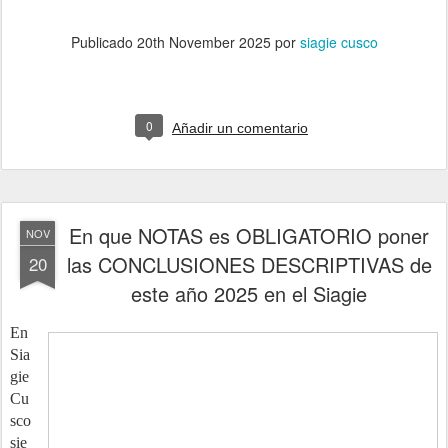
Publicado
20th November 2025
por
siagie cusco
0
Añadir un comentario
En que NOTAS es OBLIGATORIO poner
NOV
las CONCLUSIONES DESCRIPTIVAS de
20
este año 2025 en el Siagie
En
Sia
gie
Cu
sco
sie