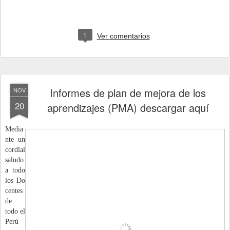
1
Ver comentarios
Informes de plan de mejora de los
NOV
20
aprendizajes (PMA) descargar aquí
Media
nte un
cordial
saludo
a todo
los
Do
centes
de
todo el
Perú