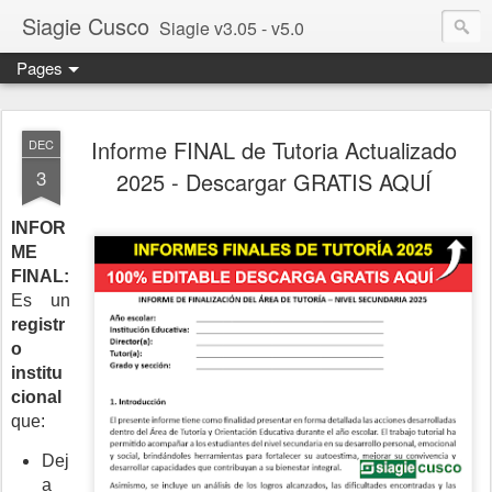
Siagie Cusco
Siagie v3.05 - v5.0
Pages
Informe FINAL de Tutoria Actualizado
DEC
3
2025 - Descargar GRATIS AQUÍ
INFOR
ME
FINAL:
Es un
registr
o
institu
cional
que:
Dej
a