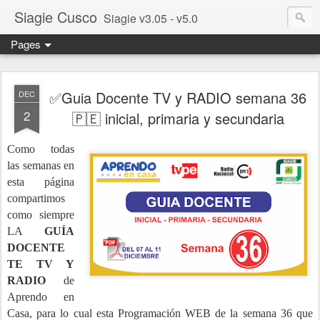
Siagie Cusco
Siagie v3.05 - v5.0
Pages
✅Guia Docente TV y RADIO semana 36
DEC
2
🇵🇪 inicial, primaria y secundaria
Como todas
las semanas en
esta página
c
om
partimos
como siempre
LA
GUÍA
DOCENTE
TE TV Y
RADIO
de
Aprendo en
Casa, para lo cual esta Programación WEB de la semana 36 que