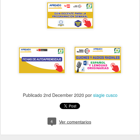
Publicado
2nd December 2020
por
siagie cusco
4
Ver comentarios