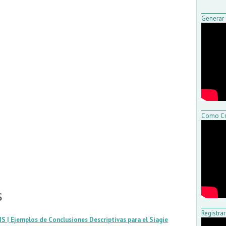
_________
Generar 
_________
Como Cr
s
_________
Registra
S | Ejemplos de Conclusiones Descriptivas para el Siagie