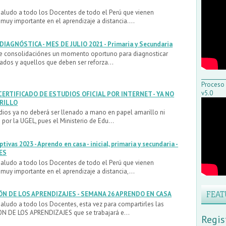
saludo a todo los Docentes de todo el Perú que vienen
muy importante en el aprendizaje a distancia....
DIAGNÓSTICA - MES DE JULIO 2021 - Primaria y Secundaria
 de consolidaciónes un momento oportuno para diagnosticar
ados y aquellos que deben ser reforza...
_________
Proceso
v5.0
 CERTIFICADO DE ESTUDIOS OFICIAL POR INTERNET - YA NO
ARILLO
udios ya no deberá ser llenado a mano en papel amarillo ni
 por la UGEL, pues el Ministerio de Edu...
tivas 2023 - Aprendo en casa - inicial, primaria y secundaria -
ES
saludo a todo los Docentes de todo el Perú que vienen
muy importante en el aprendizaje a distancia,...
FEAT
ÓN DE LOS APRENDIZAJES - SEMANA 26 APRENDO EN CASA
saludo a todo los Docentes, esta vez para compartirles las
ON DE LOS APRENDIZAJES que se trabajará e...
Regis