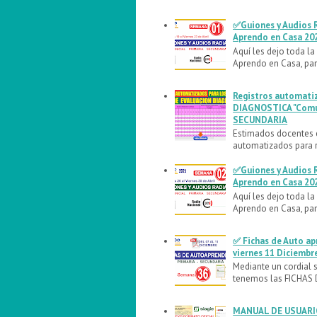
✅Guiones y Audios R
Aprendo en Casa 20
Aquí les dejo toda l
Aprendo en Casa, pa
Registros automati
DIAGNOSTICA "Comun
SECUNDARIA
Estimados docentes 
automatizados para r
✅Guiones y Audios R
Aprendo en Casa 20
Aquí les dejo toda l
Aprendo en Casa, pa
✅ Fichas de Auto ap
viernes 11 Diciembr
Mediante un cordial s
tenemos las FICHAS 
MANUAL DE USUARIO