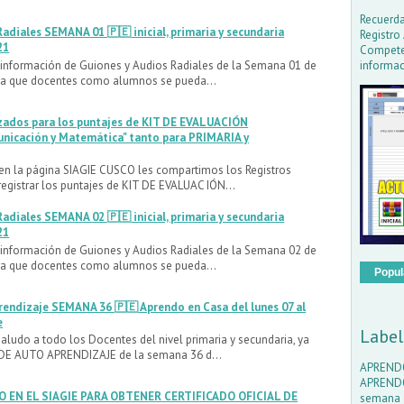
Recuerda
adiales SEMANA 01 🇵🇪 inicial, primaria y secundaria
Registro
21
Compete
informac
a información de Guiones y Audios Radiales de la Semana 01 de
ra que docentes como alumnos se pueda...
zados para los puntajes de KIT DE EVALUACIÓN
icación y Matemática" tanto para PRIMARIA y
en la página SIAGIE CUSCO les compartimos los Registros
egistrar los puntajes de KIT DE EVALUAC IÓN...
adiales SEMANA 02 🇵🇪 inicial, primaria y secundaria
21
a información de Guiones y Audios Radiales de la Semana 02 de
ra que docentes como alumnos se pueda...
Popul
rendizaje SEMANA 36 🇵🇪 Aprendo en Casa del lunes 07 al
e
Label
aludo a todo los Docentes del nivel primaria y secundaria, ya
DE AUTO APRENDIZAJE de la semana 36 d...
APREND
APREND
 EN EL SIAGIE PARA OBTENER CERTIFICADO OFICIAL DE
semana