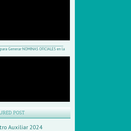
____________________________________________
 para Generar NOMINAS OFICIALES en la
URED POST
tro Auxiliar 2024