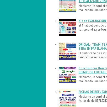
ACTUALIZADO 2024
Mediante un cordial 
realizando una labor 
Kit de EVALUACIÓN 
El final del periodo
los aprendizajes logr
OFICIAL - TRAMITE
SERÁ EN PAPEL AM
El certificado de est
tendrá que ser visado
Conclusiones Descrip
EJEMPLOS EDITABL
Mediante un cordial 
realizando una labor 
FICHAS DE REFLEXI
Mediante un cordial 
fichas de de REFLEXI