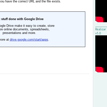
_________
Realiza
v5.0