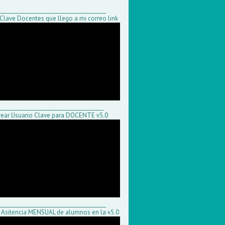
___________________________________________
Clave Docentes que llego a mi correo link
__________________________________________
ear Usuario Clave para DOCENTE v5.0
___________________________________________
r Asitencia MENSUAL de alumnos en la v5.0